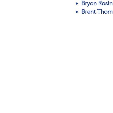
Bryon Rosin
Brent Thom
Thank Y
o Kat and Tamir Zuck
or matching the first $
donated to SOS Stron