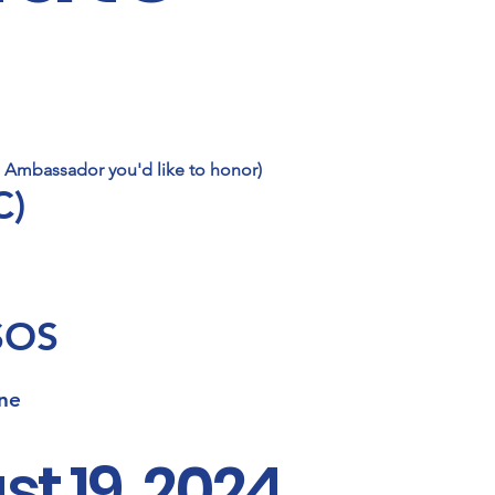
he Ambassador you'd like to honor)
C)
 SOS
ne
t 19, 2024