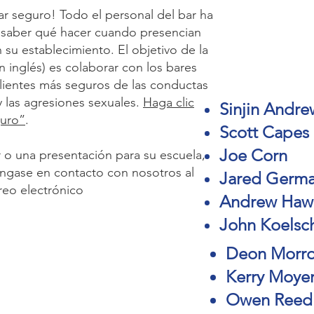
ar seguro! Todo el personal del bar ha
 saber qué hacer cuando presencian
su establecimiento. El objetivo de la
n inglés) es colaborar con los bares
clientes más seguros de las conductas
 las agresiones sexuales.
Haga clic
Sinjin Andre
guro”
.
Scott Capes
Joe Corn
or o una presentación para su escuela,
óngase en contacto con nosotros al
Jared Germ
reo electrónico
Andrew Haw
John Koelsc
Deon Morr
Kerry Moye
Owen Reed