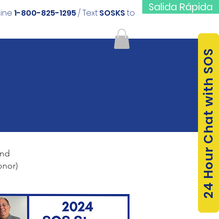
Salida Rápida
line
1-800-825-1295
/ Text
SOSKS
to
24 Hour Chat with SOS
and
onor)