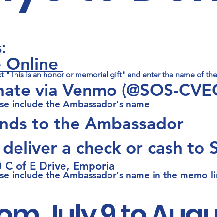
s
:
 Online
ct "This is an honor or memorial gift" and enter the name of t
ate via Venmo
(@SOS-CVE
se include the Ambassador's name​
unds to
the
Ambassador
r deliver a check or cash to
 C of E Drive, Emporia
ase include the Ambassador's name in the memo li
m July 9 to Augus