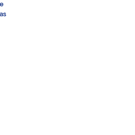
e
as
ou
erman
3,000
g!