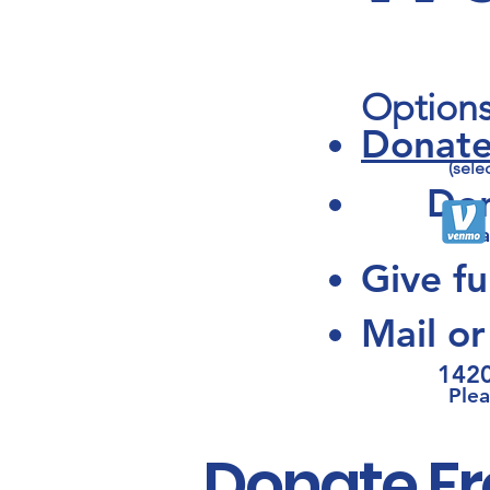
Option
D
onate
(sele
Don
Plea
Give f
M
ail o
1420
Ple
Donate Fro